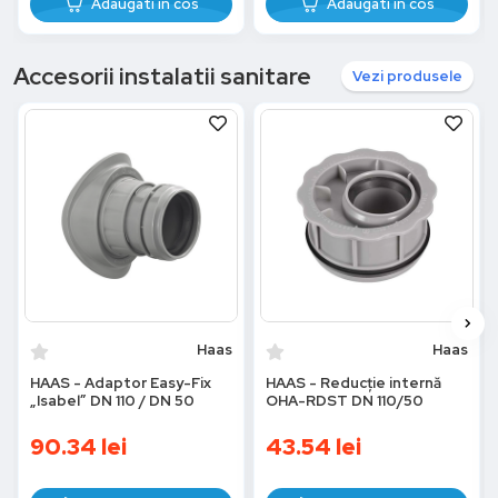
Adaugati in cos
Adaugati in cos
Accesorii instalatii sanitare
Vezi produsele
Haas
Haas
HAAS - Adaptor Easy-Fix
HAAS - Reducție internă
„Isabel” DN 110 / DN 50
OHA-RDST DN 110/50
90.34
lei
43.54
lei