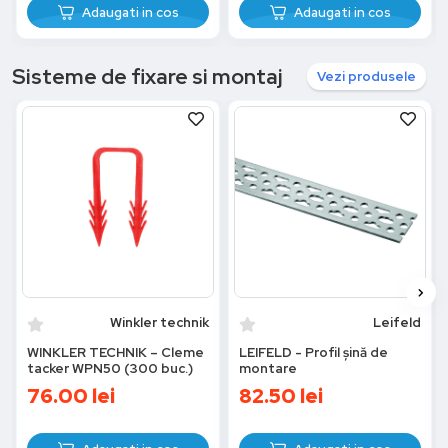
Adaugati in cos
Adaugati in cos
Sisteme de fixare si montaj
Vezi produsele
Winkler technik
Leifeld
WINKLER TECHNIK – Cleme
LEIFELD - Profil șină de
tacker WPN50 (300 buc.)
montare
76.00
lei
82.50
lei