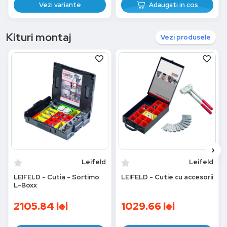
Vezi variante
Adaugati in cos
Kituri montaj
Vezi produsele
Leifeld
Leifeld
LEIFELD - Cutia - Sortimo
LEIFELD - Cutie cu accesorii
L-Boxx
2105.84
lei
1029.66
lei