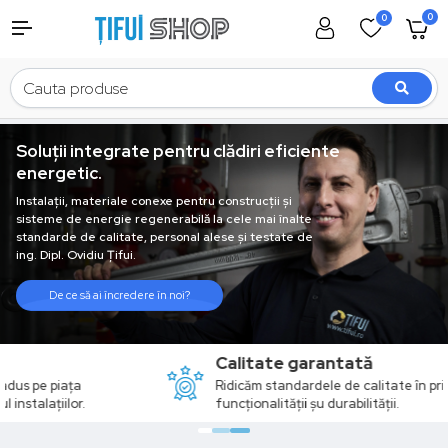
0
0
Soluții integrate pentru clădiri eficiente
energetic.
Instalații, materiale conexe pentru construcții și
sisteme de energie regenerabilă la cele mai înalte
standarde de calitate, personal alese și testate de
ing. Dipl. Ovidiu Țifui.
De ce să ai încredere în noi?
Calitate garantată
Ridicăm standardele de calitate în privința eficienței,
funcționalității șu durabilității.