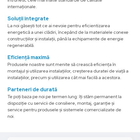
întrunesc cele mai înalte standarde de calitate
internaționale.
Soluții integrate
La noi găsești tot ce ai nevoie pentru eficientizarea
energetică a unei clădiri, începând de la materialele conexe
construcțiilor și instalații, până la echipamente de energie
regenerabilă.
Eficiență maximă
Produsele noastre sunt menite să crească eficiența în
montajul și utilizarea instalațiilor, creșterea duratei de viață a
instalațiilor, precum și utilizarea cât mai facilă a acestora.
Parteneri de durată
Te poți baza pe noi pe termen lung: îți stăm permanent la
dispoziție cu servicii de consiliere, montaj, garanție și
service pentru produsele și sistemele comercializate de
noi.