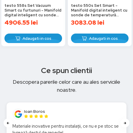
testo 558s Set Vacuum
testo 550s Set Smart -
Smart cu furtunuri - Manifold
Manifold digital inteligent cu
digital inteligent cu sonde
sonde de temperatură
de temperatură și vacuum
wireless
4906.55
lei
3083.08
lei
wireless și set de încărcare cu
4 furtunuri
Adaugati in cos
Adaugati in cos
Ce spun clientii
Descopera parerile celor care au ales serviciile
noastre.
Ioan Boros
Materiale inovative pentru instalații, ce nu e pe stoc se
livrează destul de repede!