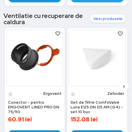
Ventilatie cu recuperare de
Vezi produsele
caldura
Ergovent
Zehnder
Conector - pentru
Set de filtre ComfoValve
ERGOVENT LINEO PRO DN
Luna E125 DN 125 AM (G4) -
75/90
set 10 buc
60.91
lei
152.08
lei