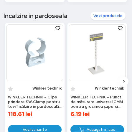
Incalzire in pardoseala
Vezi produsele
Winkler technik
Winkler technik
WINKLER TECHNIK – Clips
WINKLER TECHNIK – Punct
prindere SW‑Clamp pentru
de măsurare universal CMM
tevi încălzire în pardoseală,
pentru grosimea șapei și
poliamidă albă, Ø14–35 mm
detectare țevi (1 buc.)
118.61
lei
6.19
lei
Vezi variante
Adaugati in cos