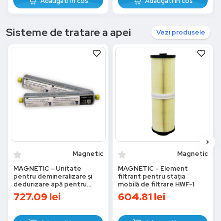
Adaugati in cos
Adaugati in cos
Sisteme de tratare a apei
Vezi produsele
Magnetic
Magnetic
MAGNETIC - Unitate
MAGNETIC - Element
pentru demineralizare și
filtrant pentru stația
dedurizare apă pentru
mobilă de filtrare HWF-1
sistemul de încălzire
727.09
lei
604.81
lei