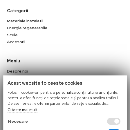
Categorii
Materiale instalatii
Energie regenerabila
Scule
Accesorii
Meniu
Despre noi
Contact
Acest website foloseste cookies
Termeni si conditii
Politica de confidentialitate
Folosim cookie-uri pentru a personaliza conținutul și anunțurile,
pentru a oferi funcții de rețele sociale și pentru a analiza traficul.
Politica Cookies
De asemenea, le oferim partenerilor de rețele sociale, de
Politica de retur
publicitate și de analize informații cu privire la modul în care
Citeste mai mult
folosiți site-ul nostru. Aceștia le pot combina cu alte informații
oferite de dvs. sau culese în urma folosirii serviciilor lor.
Necesare