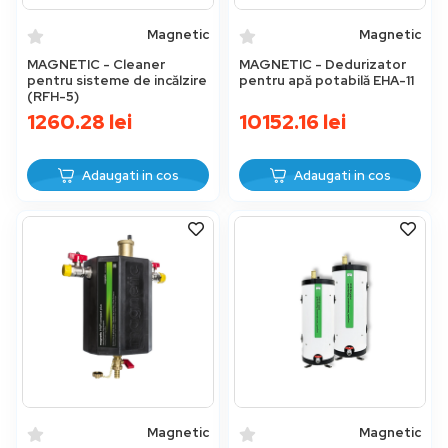
Magnetic
Magnetic
MAGNETIC - Cleaner
MAGNETIC - Dedurizator
pentru sisteme de incălzire
pentru apă potabilă EHA-11
(RFH-5)
1260.28
lei
10152.16
lei
Adaugati in cos
Adaugati in cos
Magnetic
Magnetic