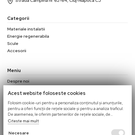
Strada Câmpina nr. 62-64, Cluj-Napoca CJ
Categorii
Materiale instalatii
Energie regenerabila
Scule
Accesorii
Meniu
Despre noi
Contact
Acest website foloseste cookies
Termeni si conditii
Politica de confidentialitate
Folosim cookie-uri pentru a personaliza conținutul și anunțurile,
pentru a oferi funcții de rețele sociale și pentru a analiza traficul.
Politica Cookies
De asemenea, le oferim partenerilor de rețele sociale, de
Politica de retur
publicitate și de analize informații cu privire la modul în care
Citeste mai mult
folosiți site-ul nostru. Aceștia le pot combina cu alte informații
oferite de dvs. sau culese în urma folosirii serviciilor lor.
Necesare