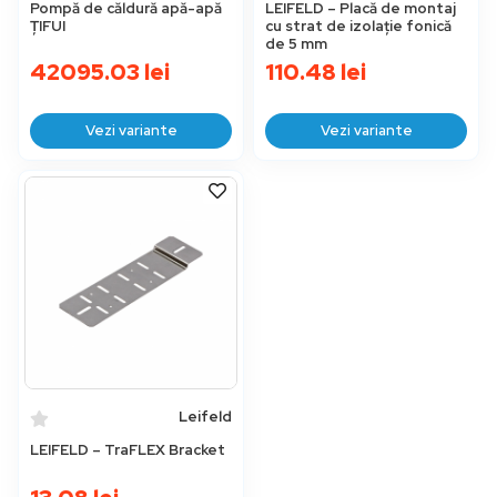
Pompă de căldură apă-apă
LEIFELD – Placă de montaj
ȚIFUI
cu strat de izolație fonică
de 5 mm
42095.03
lei
110.48
lei
Vezi variante
Vezi variante
Leifeld
LEIFELD – TraFLEX Bracket