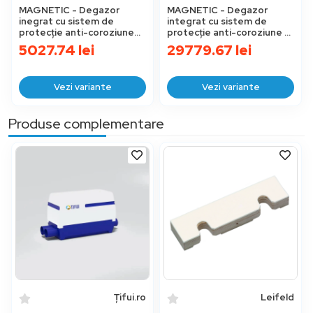
MAGNETIC - Degazor
MAGNETIC - Degazor
inegrat cu sistem de
integrat cu sistem de
protecție anti-coroziune
protecție anti-coroziune -
HWR
HWR (XXL)
5027.74
lei
29779.67
lei
Vezi variante
Vezi variante
Produse complementare
Țifui.ro
Leifeld