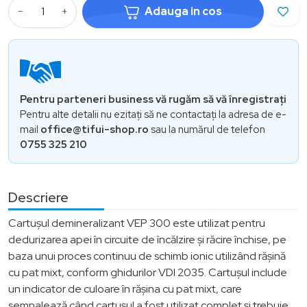
−
+
Adauga in cos
Pentru parteneri business vă rugăm să vă înregistrați
Pentru alte detalii nu ezitați să ne contactați la adresa de e-
mail
office@tifui-shop.ro
sau la numărul de telefon
0755 325 210
Descriere
Cartușul demineralizant VEP 300 este utilizat pentru
dedurizarea apei în circuite de încălzire și răcire închise, pe
baza unui proces continuu de schimb ionic utilizând rășină
cu pat mixt, conform ghidurilor VDI 2035. Cartușul include
un indicator de culoare în rășina cu pat mixt, care
semnalează când cartușul a fost utilizat complet și trebuie