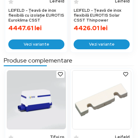
Leifeld
Leifeld
LEIFELD - Țeavă de inox
LEIFELD - Țeavă de inox
flexibilă cu izolație EUROTIS
flexibilă EUROTIS Solar
Euroklima CSST
CSST Thinpower
4447.61
lei
4426.01
lei
Vezi variante
Vezi variante
Produse complementare
Țifui.ro
Leifeld