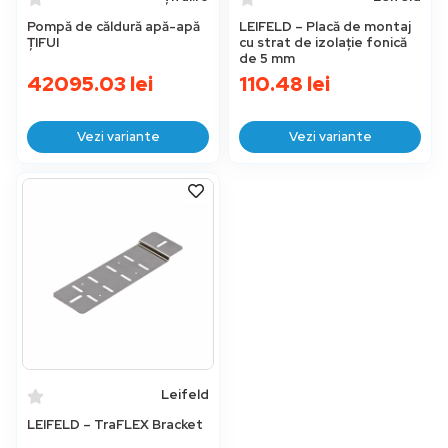
Pompă de căldură apă-apă
LEIFELD – Placă de montaj
ȚIFUI
cu strat de izolație fonică
de 5 mm
42095.03
lei
110.48
lei
Vezi variante
Vezi variante
Leifeld
LEIFELD – TraFLEX Bracket