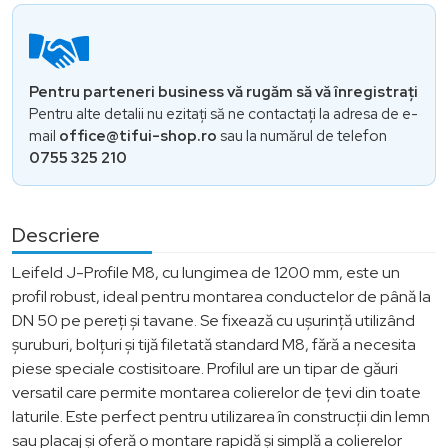
Pentru parteneri business vă rugăm să vă înregistrați
Pentru alte detalii nu ezitați să ne contactați la adresa de e-
mail
office@tifui-shop.ro
sau la numărul de telefon
0755 325 210
Descriere
Leifeld J-Profile M8, cu lungimea de 1200 mm, este un
profil robust, ideal pentru montarea conductelor de până la
DN 50 pe pereți și tavane. Se fixează cu ușurință utilizând
șuruburi, bolțuri și tijă filetată standard M8, fără a necesita
piese speciale costisitoare. Profilul are un tipar de găuri
versatil care permite montarea colierelor de țevi din toate
laturile. Este perfect pentru utilizarea în construcții din lemn
sau placaj și oferă o montare rapidă și simplă a colierelor