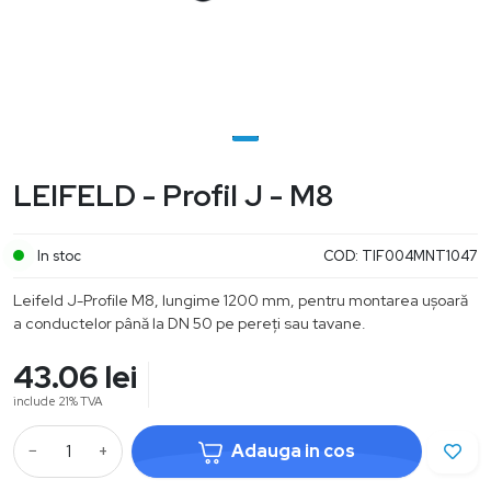
LEIFELD - Profil J - M8
In stoc
COD:
TIF004MNT1047
Leifeld J-Profile M8, lungime 1200 mm, pentru montarea ușoară
a conductelor până la DN 50 pe pereți sau tavane.
43.06
lei
include 21% TVA
−
+
Adauga in cos