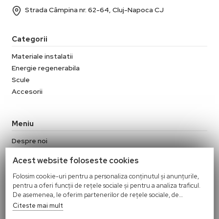
Strada Câmpina nr. 62-64, Cluj-Napoca CJ
Categorii
Materiale instalatii
Energie regenerabila
Scule
Accesorii
Meniu
Despre noi
Contact
Acest website foloseste cookies
Termeni si conditii
Politica de confidentialitate
Folosim cookie-uri pentru a personaliza conținutul și anunțurile,
pentru a oferi funcții de rețele sociale și pentru a analiza traficul.
Politica Cookies
De asemenea, le oferim partenerilor de rețele sociale, de
Politica de retur
publicitate și de analize informații cu privire la modul în care
Citeste mai mult
folosiți site-ul nostru. Aceștia le pot combina cu alte informații