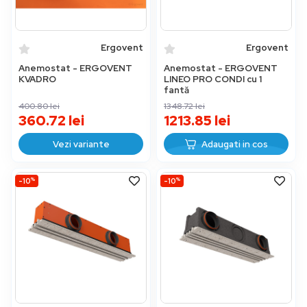
Ergovent
Ergovent
Anemostat - ERGOVENT
Anemostat - ERGOVENT
KVADRO
LINEO PRO CONDI cu 1
fantă
400.80
lei
1348.72
lei
360.72
lei
1213.85
lei
Vezi variante
Adaugati in cos
%
%
-10
-10