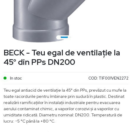
BECK - Teu egal de ventilație la
45° din PPs DN200
In stoc
COD:
TIF001VEN2272
Teu egal antiacid de ventilație la 45° din PPs, prevăzut cu mufe la
toate racordurile pentru îmbinare prin sudură în plastic. Destinat
realizării ramificațiilor în instalații industriale pentru evacuarea
aerului contaminat chimic, a vaporilor corozivi și a vaporilor cu
umiditate ridicată. Diametru nominal: DN200. Temperatură de
lucru: −5 °C până la +80 °C.