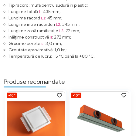
Tip racord: mufă pentru sudură în plastic;
Lungime totală
: 435 mm;
L
Lungime racord
: 45 mm;
L1
Lungime între racorduri
: 345 mm;
L2
Lungime zonă ramificație
: 72 mm;
L3
Înălțime constructivă
: 272 mm;
H
Grosime perete
: 3,0 mm;
s
Greutate aproximativă: 1,0 kg;
Temperatură de lucru: −5 °C până la +80 °C.
Produse recomandate
%
%
-10
-10