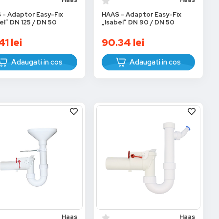
 - Adaptor Easy-Fix
HAAS - Adaptor Easy-Fix
el” DN 125 / DN 50
„Isabel” DN 90 / DN 50
41
lei
90.34
lei
Adaugati in cos
Adaugati in cos
Haas
Haas