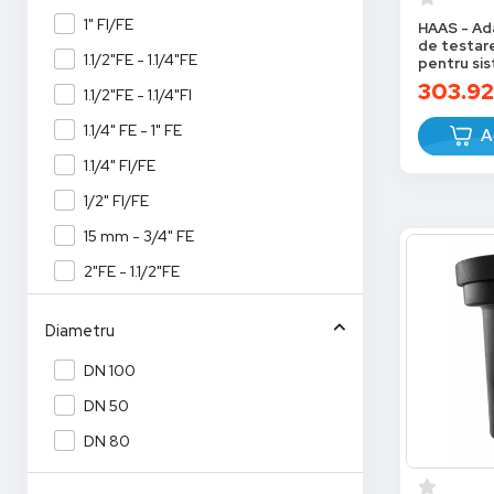
1" FI/FE
HAAS - Ad
de testar
1.1/2"FE - 1.1/4"FE
pentru si
frontal, 
303.92
1.1/2"FE - 1.1/4"FI
1.1/4" FE - 1" FE
A
1.1/4" FI/FE
1/2" FI/FE
15 mm - 3/4" FE
2"FE - 1.1/2"FE
2"FE - 1.1/2"FI
Diametru
2.1/2"FE - 2"FE
DN 100
2.1/2"FE - 2"FI
DN 50
22 mm - 1" FE
DN 80
22 mm - 3/4" FE
3/4" FI - 1/2" FE