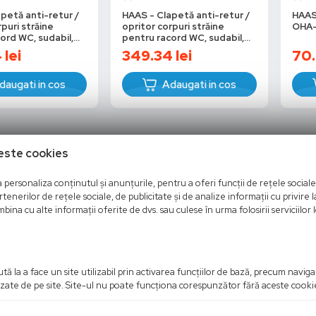
petă anti-retur /
HAAS - Clapetă anti-retur /
HAAS 
rpuri străine
opritor corpuri străine
OHA-
ord WC, sudabil,
pentru racord WC, sudabil,
DN 90
4
lei
349.34
lei
70.
daugati in cos
Adaugati in cos
este cookies
personaliza conținutul și anunțurile, pentru a oferi funcții de rețele sociale 
nerilor de rețele sociale, de publicitate și de analize informații cu privire la
bina cu alte informații oferite de dvs. sau culese în urma folosirii serviciilor l
ă la a face un site utilizabil prin activarea funcţiilor de bază, precum navig
rizate de pe site. Site-ul nu poate funcţiona corespunzător fără aceste cooki
Haas
Haas