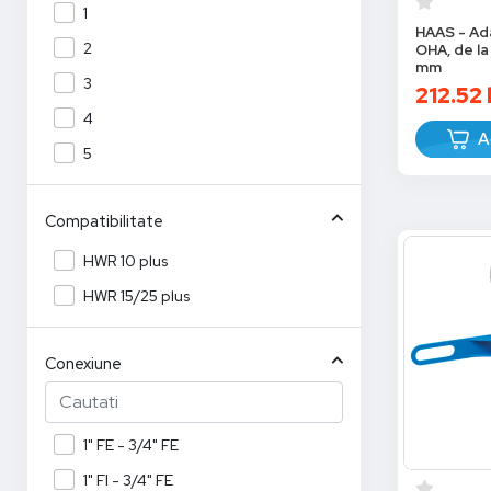
1
HAAS - Ada
2
OHA, de la
mm
3
212.52
4
A
5
Compatibilitate
HWR 10 plus
HWR 15/25 plus
Conexiune
1" FE - 3/4" FE
1" FI - 3/4" FE