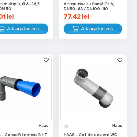
n multiplu, Ø 8–26,5
din cauciuc cu flanșă OHA,
DN 50
DN50–63 / DN100–110
01
lei
77.42
lei
Adaugati in cos
Adaugati in cos
Haas
Haas
 - Consolă terminală HT
HAAS - Cot de deviere WC