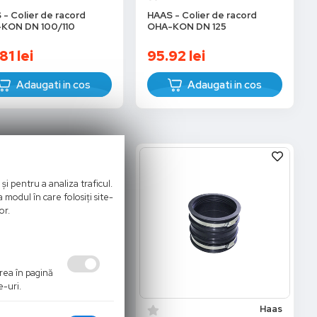
- Colier de racord
HAAS - Colier de racord
KON DN 100/110
OHA-KON DN 125
81
lei
95.92
lei
Adaugati in cos
Adaugati in cos
și pentru a analiza traficul.
 modul în care folosiți site-
or.
area în pagină
e-uri.
Haas
Haas