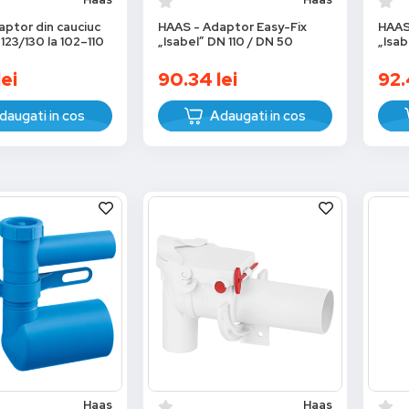
ptor din cauciuc
HAAS - Adaptor Easy-Fix
HAAS
 123/130 la 102–110
„Isabel” DN 110 / DN 50
„Isab
lei
90.34
lei
92.
daugati in cos
Adaugati in cos
Haas
Haas