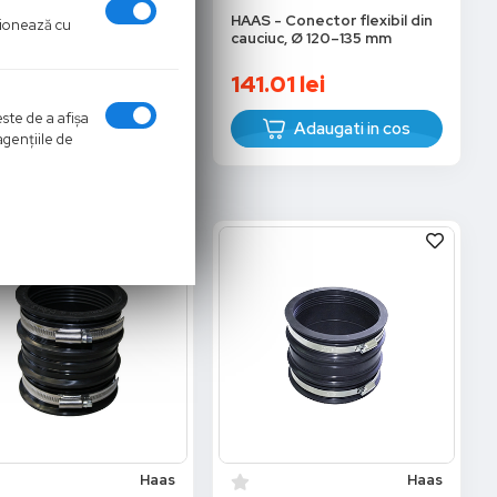
- Conector flexibil din
HAAS - Conector flexibil din
cţionează cu
iuc, Ø 100–116 mm
cauciuc, Ø 120–135 mm
.48
lei
141.01
lei
este de a afişa
Adaugati in cos
Adaugati in cos
agenţiile de
Haas
Haas