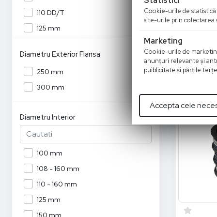
Statistici
HAAS - Col
DN20 / 1"
Cookie-urile de statistică 
110 DD/T
OHA DN 100/
site-urile prin colectarea
DN25 / 1.1/4"
125 mm
196.79
Marketing
DN32 / 1.1/2"
150 DD
Cookie-urile de marketing s
Diametru Exterior Flansa
A
DN40 / 2"
150 DD/T
anunţuri relevante şi antr
puiblicitate şi părţile ter
250 mm
DN50 / 2.1/2"
150 mm
300 mm
160 DD/T
Accepta cele nece
200 DD
Diametru Interior
200 DD/T
200 mm
250 DD
100 mm
250 DD/T
108 - 160 mm
250 mm
110 - 160 mm
300 mm
125 mm
350 mm
150 mm