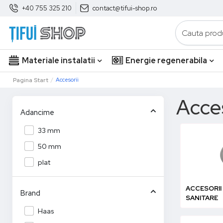
+40 755 325 210
contact@tifui-shop.ro
Materiale instalatii
Energie regenerabila
Pagina Start
Accesorii
Acces
Adancime
33 mm
50 mm
plat
ACCESORII 
Brand
SANITARE
Haas