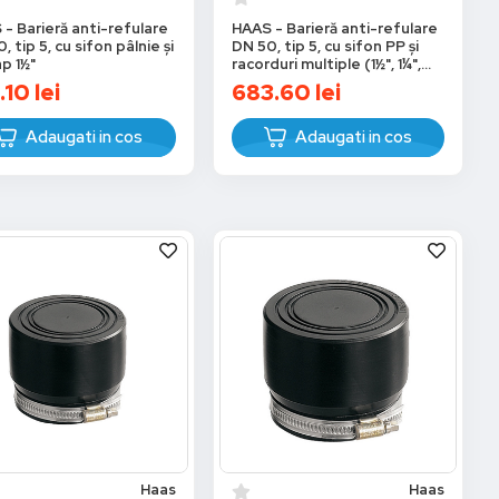
- Barieră anti-refulare
HAAS - Barieră anti-refulare
, tip 5, cu sifon pâlnie și
DN 50, tip 5, cu sifon PP și
p 1½"
racorduri multiple (1½", 1¼",
¾"–1")
.10
lei
683.60
lei
Adaugati in cos
Adaugati in cos
Haas
Haas