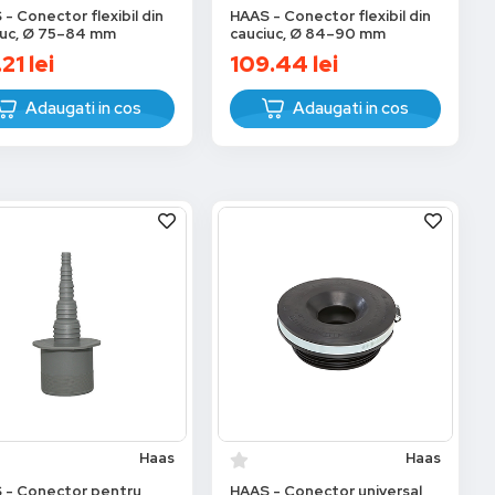
- Conector flexibil din
HAAS - Conector flexibil din
iuc, Ø 75–84 mm
cauciuc, Ø 84–90 mm
.21
lei
109.44
lei
Adaugati in cos
Adaugati in cos
Haas
Haas
 - Conector pentru
HAAS - Conector universal