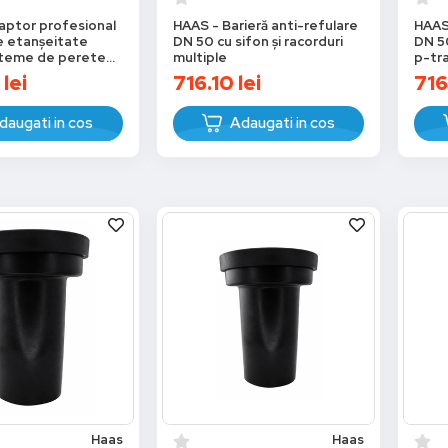
aptor profesional
HAAS - Barieră anti-refulare
HAAS 
e etanșeitate
DN 50 cu sifon și racorduri
DN 50
steme de perete
multiple
p-tra
OHA-Prüfstück
lei
716.10
lei
716
daugati in cos
Adaugati in cos
Haas
Haas