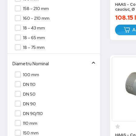
HAAS - Con
400 mm
158 - 210 mm
cauciuc, 
108.15
450 mm
160 - 210 mm
50 mm
18 - 43 mm
A
500 mm
18 - 65 mm
60 mm
18 - 75 mm
70 mm
200 - 250 mm
Diametru Nominal
80 DD
200 - 280 mm
100 mm
80 mm
200 mm
DN 110
22 - 43 mm
DN 50
25 - 43 mm
DN 90
250 mm
DN 90/110
273 - 326 mm
110 mm
300 mm
150 mm
32 - 63 mm
HAAS - Co