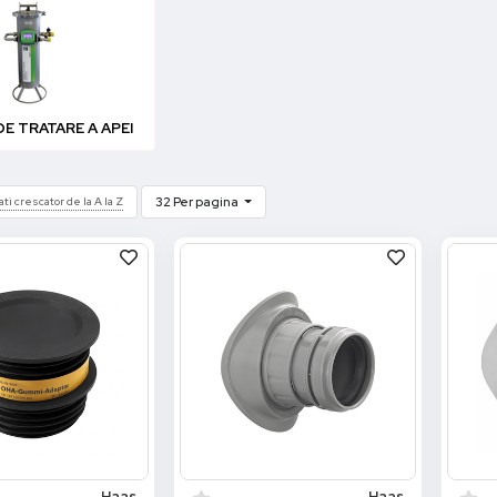
DE TRATARE A APEI
ati crescator de la A la Z
32 Per pagina
Haas
Haas