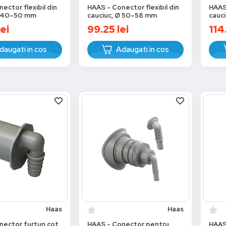
ector flexibil din
HAAS - Conector flexibil din
HAAS 
Ø 40–50 mm
cauciuc, Ø 50–58 mm
cauc
lei
99.25
lei
114
daugati in cos
Adaugati in cos
Haas
Haas
nector furtun cot
HAAS - Conector pentru
HAAS