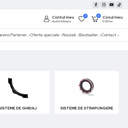
0
0
Contul meu
Cosul meu
Autentificare
0.00
lei
evino Partener
Oferte speciale
Noutati
Bestseller
Contact
SISTEME DE GHIDAJ
SISTEME DE STRAPUNGERE