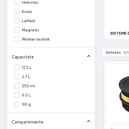
Hebotec
Kraso
Leifeld
Magnetic
SISTEME 
Winkler technik
Sort
Sorteaza
Capacitate
12.5 L
2.7 L
250 ml
6.5 L
90 g
Compartimente