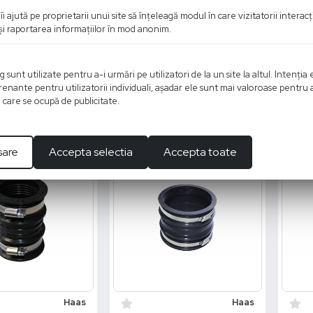
ier racord multiplu
HAAS - Conector dublu
HAAS 
îi ajută pe proprietarii unui site să înţeleagă modul în care vizitatorii intera
110, 3 ieșiri
furtun drept, Ø 8,3–20,5
cauc
 şi raportarea informaţiilor în mod anonim.
mm, DN 50
lei
60.58
lei
132
unt utilizate pentru a-i urmări pe utilizatori de la un site la altul. Intenţia 
daugati in cos
Adaugati in cos
enante pentru utilizatorii individuali, aşadar ele sunt mai valoroase pentru 
ţe care se ocupă de publicitate.
sare
Accepta selectia
Accepta toate
Haas
Haas