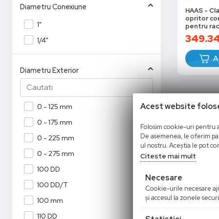
Diametru Conexiune
3/4" FI/FE
HAAS - Cla
opritor co
1"
CU 15 - DN12 / 1/2"
pentru rac
DN 110
349.3
1/4"
CU 18 - DN12 / 1/2"
CU 18 - DN15 / 3/4"
A
Diametru Exterior
CU 22 - DN15 / 3/4"
CU 22 - DN20 / 1"
CU 28 - DN20 / 1"
Acest website folos
0 - 125 mm
CU 28 - DN25 / 1.1/4"
0 - 175 mm
Folosim cookie-uri pentru a 
DN 20 - 1"FE - 3/4"FE
De asemenea, le oferim parte
0 - 225 mm
ul nostru. Aceștia le pot com
DN 25 - 1.1/4"FE - 1"FE
0 - 275 mm
Citeste mai mult
DN 50
100 DD
Necesare
DN12 / 1/2"
100 DD/T
Cookie-urile necesare ajut
şi accesul la zonele secu
DN15 - 3/4"FE - 1/2"FE
100 mm
DN15 / 3/4"
110 DD