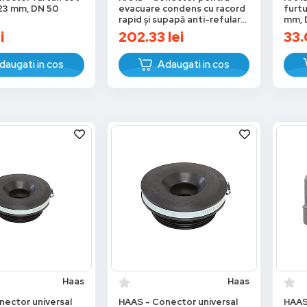
–23 mm, DN 50
evacuare condens cu racord
furtu
rapid și supapă anti-refulare,
mm, 
compatibil țevi DN 110
i
202.33
lei
33.
daugati in cos
Adaugati in cos
Haas
Haas
nector universal
HAAS - Conector universal
HAAS