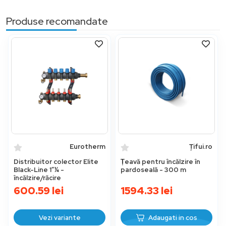
Produse recomandate
Eurotherm
Țifui.ro
Distribuitor colector Elite
Ṭeavă pentru încălzire în
Black-Line 1”¼ -
pardoseală - 300 m
încălzire/răcire
600.59
lei
1594.33
lei
Vezi variante
Adaugati in cos