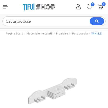
0
0
Pagina Start
Materiale Instalatii
Incalzire In Pardoseala
WINKLER TECH