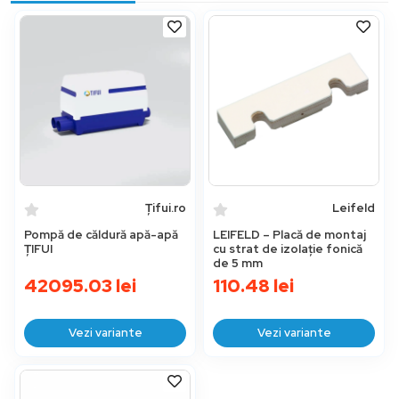
Țifui.ro
Leifeld
Pompă de căldură apă-apă
LEIFELD – Placă de montaj
ȚIFUI
cu strat de izolație fonică
de 5 mm
42095.03
lei
110.48
lei
Vezi variante
Vezi variante