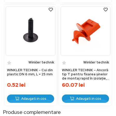
Winkler technik
Winkler technik
WINKLER TECHNIK - Cui din
WINKLER TECHNIK – Ancoră
plastic DN 6 mm, L = 25 mm
tip T pentru fixarea șinelor
de montaj rapid în izolație,
lungime 25 mm (100 buc.)
0.52
lei
60.07
lei
Adaugati in cos
Adaugati in cos
Produse complementare