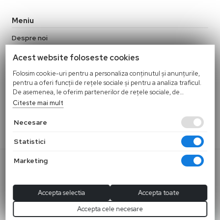
Meniu
Despre noi
Contact
Acest website foloseste cookies
Termeni si conditii
Politica de confidentialitate
Folosim cookie-uri pentru a personaliza conținutul și anunțurile,
pentru a oferi funcții de rețele sociale și pentru a analiza traficul.
Politica Cookies
De asemenea, le oferim partenerilor de rețele sociale, de
Politica de retur
publicitate și de analize informații cu privire la modul în care
Citeste mai mult
folosiți site-ul nostru. Aceștia le pot combina cu alte informații
oferite de dvs. sau culese în urma folosirii serviciilor lor.
Necesare
Statistici
© 2026 TIFUITECH S.R.L |
Marketing
Magazin online realizat de Webname
Accepta selectia
Accepta toate
Accepta cele necesare