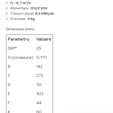
Kv:
12,7 m³/h
Alimentare:
12V/230V
Consum anual:
8,5 kWh/an
Greutate:
4 kg
Dimensiuni (mm)
Parametru
Valoare
DN**
25
A (conexiune)
G 1" FI
B
143
C
272
D
151
E
423
F
44
K
60