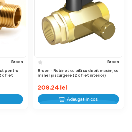
Broen
Broen
act pentru
Broen - Robinet cu bilă cu debit maxim, cu
 x filet
mâner și scurgere (2 x filet interior)
208.24
lei
Adaugati in cos