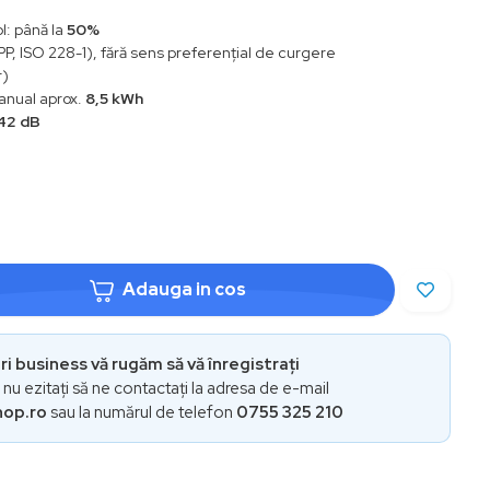
l: până la
50%
P, ISO 228-1), fără sens preferențial de curgere
r)
anual aprox.
8,5 kWh
42 dB
Adauga in cos
i business vă rugăm să vă înregistrați
i nu ezitați să ne contactați la adresa de e-mail
hop.ro
sau la numărul de telefon
0755 325 210