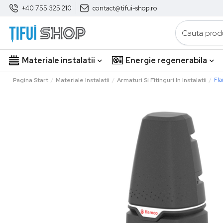
+40 755 325 210
contact@tifui-shop.ro
Materiale instalatii
Energie regenerabila
Pagina Start
Materiale Instalatii
Armaturi Si Fitinguri In Instalatii
Fla