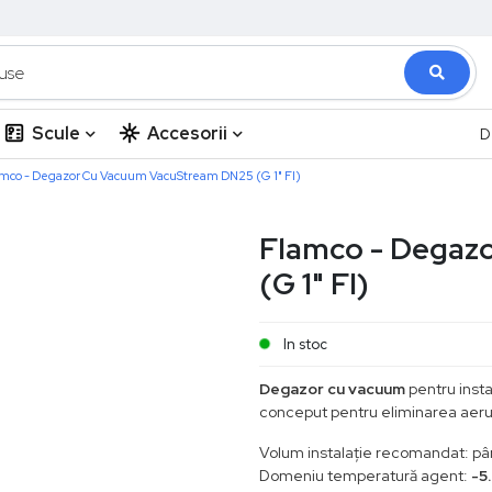
Scule
Accesorii
D
mco - Degazor Cu Vacuum VacuStream DN25 (G 1" FI)
Flamco - Degaz
(G 1" FI)
In stoc
Degazor cu vacuum
pentru insta
conceput pentru eliminarea aerulu
Volum instalație recomandat: pâ
Domeniu temperatură agent:
-5