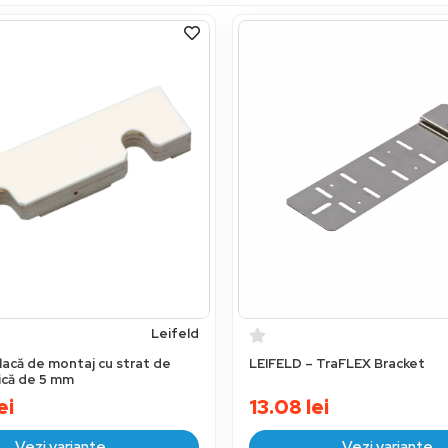
Leifeld
lacă de montaj cu strat de
LEIFELD – TraFLEX Bracket
nică de 5 mm
ei
13.08
lei
Vezi variante
Vezi variante