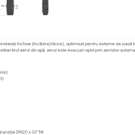
nstalații închise (încălzire/răcire), optimizat pentru sisteme de joas
eliberând aerul din apă; aerul este evacuat rapid prin aerisitor automat 
ness)
t)
tranziție DN20 x G1" MI