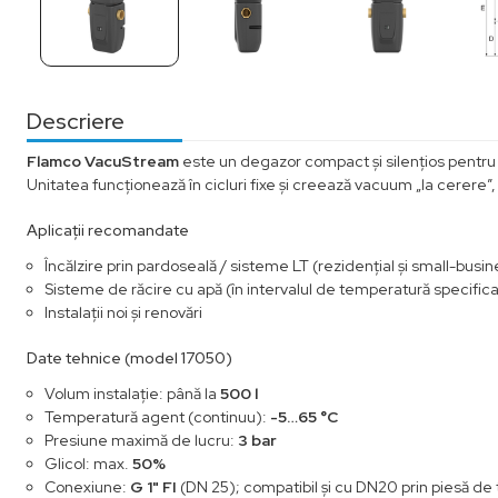
Descriere
Flamco VacuStream
este un degazor compact și silențios pentru i
Unitatea funcționează în cicluri fixe și creează vacuum „la cerere”, 
Aplicații recomandate
Încălzire prin pardoseală / sisteme LT (rezidențial și small-busi
Sisteme de răcire cu apă (în intervalul de temperatură specifica
Instalații noi și renovări
Date tehnice (model 17050)
Volum instalație: până la
500 l
Temperatură agent (continuu):
-5…65 °C
Presiune maximă de lucru:
3 bar
Glicol: max.
50%
Conexiune:
G 1" FI
(DN 25); compatibil și cu DN20 prin piesă de 