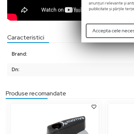
anunţuri relevante şi antr
puiblicitate şi părţile ter
Accepta cele nece
Caracteristici
Brand:
Dn:
Produse recomandate