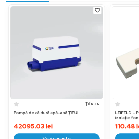
Țifui.ro
Pompă de căldură apă-apă ȚIFUI
LEIFELD – P
izolație fo
42095.03
lei
110.48
l
Vezi variante