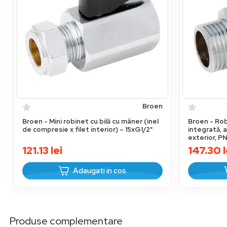
Broen
Broen - Mini robinet cu bilă cu mâner (inel
Broen - Rob
de compresie x filet interior) – 15xG1/2"
integrată, a
exterior, P
121.13
lei
147.30
l
Adaugati in cos
Produse complementare