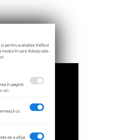
și pentru a analiza traficul.
 modul în care folosiți site-
or.
area în pagină
e-uri.
cţionează cu
este de a afişa