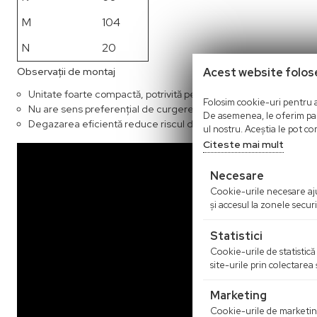
M
104
N
20
Acest website folos
Observații de montaj
Unitate foarte compactă, potrivită pentru montaj în dulap de distr
Folosim cookie-uri pentru a 
Nu are sens preferențial de curgere (poate fi montată indiferent
De asemenea, le oferim parte
Degazarea eficientă reduce riscul de coroziune, depuneri și bl
ul nostru. Aceștia le pot com
Citeste mai mult
Necesare
Cookie-urile necesare ajut
şi accesul la zonele secu
Statistici
Cookie-urile de statistică 
site-urile prin colectarea
Marketing
Cookie-urile de marketing s