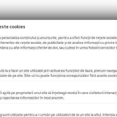
este cookies
ibuitor (ex. încălzire în pardoseală).
personaliza conținutul și anunțurile, pentru a oferi funcții de rețele sociale 
 de direcția fluxului).
nerilor de rețele sociale, de publicitate și de analize informații cu privire la
ocaje în echipamente.
bina cu alte informații oferite de dvs. sau culese în urma folosirii serviciilor l
ă la a face un site utilizabil prin activarea funcţiilor de bază, precum navig
rizate de pe site. Site-ul nu poate funcţiona corespunzător fără aceste cooki
îi ajută pe proprietarii unui site să înţeleagă modul în care vizitatorii intera
 şi raportarea informaţiilor în mod anonim.
unt utilizate pentru a-i urmări pe utilizatori de la un site la altul. Intenţia 