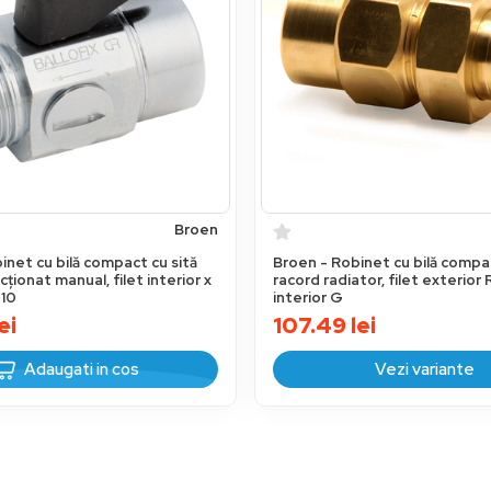
Broen
inet cu bilă compact cu sită
Broen - Robinet cu bilă comp
cționat manual, filet interior x
racord radiator, filet exterior R
N10
interior G
ei
107.49
lei
Adaugati in cos
Vezi variante