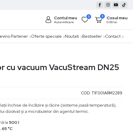
0
0
Contul meu
Cosul meu
Autentificare
0.00
lei
evino Partener
Oferte speciale
Noutati
Bestseller
Contact
or cu vacuum VacuStream DN25
COD:
TIF001ARM2289
lații închise de încălzire și răcire (sisteme joasă temperatură),
i dizolvat și a microbulelor din agentul termic.
nă la
500 l
…65 °C