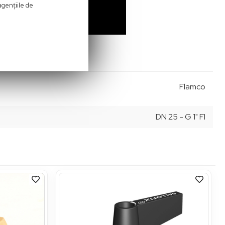
agenţiile de
Flamco
DN 25 - G 1" FI