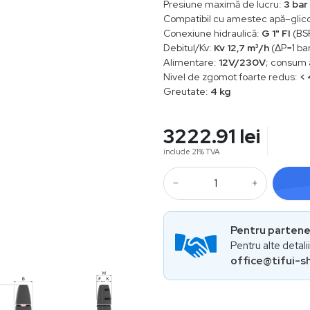
Presiune maximă de lucru:
3 bar
Compatibil cu amestec apă–glico
Conexiune hidraulică:
G 1" FI
(BSP
Debitul/Kv:
Kv 12,7 m³/h
(ΔP=1 ba
Alimentare:
12V/230V
; consum 
Nivel de zgomot foarte redus:
< 
Greutate:
4 kg
3222.91
lei
include 21% TVA
−
+
Pentru partener
Pentru alte detali
office@tifui-s