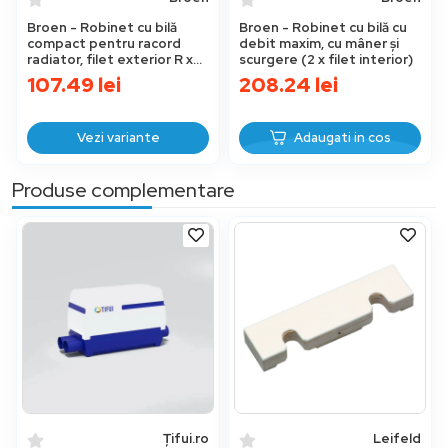
Broen - Robinet cu bilă
Broen - Robinet cu bilă cu
compact pentru racord
debit maxim, cu mâner și
radiator, filet exterior R x
scurgere (2 x filet interior)
filet interior G
107.49
lei
208.24
lei
Vezi variante
Adaugati in cos
Produse complementare
Țifui.ro
Leifeld