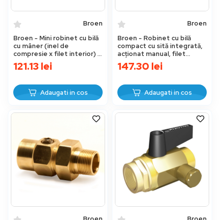
Broen
Broen
Broen - Mini robinet cu bilă
Broen - Robinet cu bilă
cu mâner (inel de
compact cu sită integrată,
compresie x filet interior) –
acționat manual, filet
15xG1/2"
interior x exterior, PN10
121.13
lei
147.30
lei
Adaugati in cos
Adaugati in cos
Broen
Broen