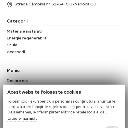
Strada Câmpina nr. 62-64, Cluj-Napoca CJ
Categorii
Materiale instalatii
Energie regenerabila
Scule
Accesorii
Meniu
Despre noi
Contact
Acest website foloseste cookies
Termeni si conditii
Politica de confidentialitate
Folosim cookie-uri pentru a personaliza conținutul și anunțurile,
pentru a oferi funcții de rețele sociale și pentru a analiza traficul.
Politica Cookies
De asemenea, le oferim partenerilor de rețele sociale, de
Politica de retur
publicitate și de analize informații cu privire la modul în care
Citeste mai mult
folosiți site-ul nostru. Aceștia le pot combina cu alte informații