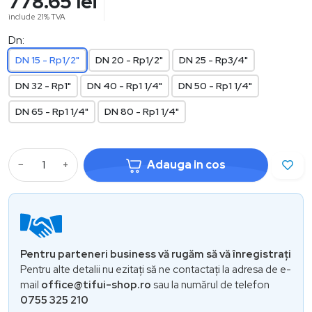
778.65
lei
include 21% TVA
Dn:
DN 15 - Rp1/2"
DN 20 - Rp1/2"
DN 25 - Rp3/4"
DN 32 - Rp1"
DN 40 - Rp1 1/4"
DN 50 - Rp1 1/4"
DN 65 - Rp1 1/4"
DN 80 - Rp1 1/4"
−
+
Adauga in cos
Pentru parteneri business vă rugăm să vă înregistrați
Pentru alte detalii nu ezitați să ne contactați la adresa de e-
mail
office@tifui-shop.ro
sau la numărul de telefon
0755 325 210