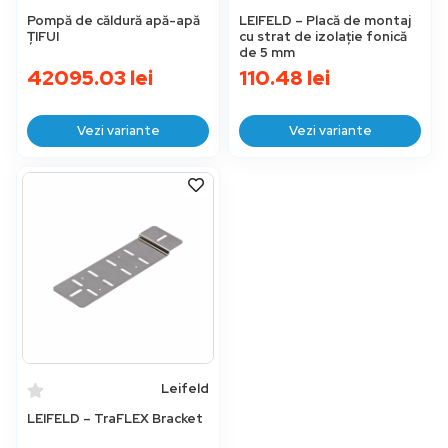
Pompă de căldură apă-apă
LEIFELD – Placă de montaj
ȚIFUI
cu strat de izolație fonică
de 5 mm
42095.03
lei
110.48
lei
Vezi variante
Vezi variante
Leifeld
LEIFELD – TraFLEX Bracket