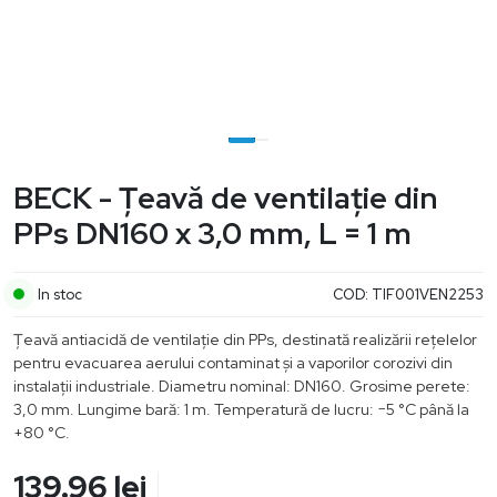
BECK - Țeavă de ventilație din
PPs DN160 x 3,0 mm, L = 1 m
In stoc
COD:
TIF001VEN2253
Țeavă antiacidă de ventilație din PPs, destinată realizării rețelelor
pentru evacuarea aerului contaminat și a vaporilor corozivi din
instalații industriale. Diametru nominal: DN160. Grosime perete:
3,0 mm. Lungime bară: 1 m. Temperatură de lucru: −5 °C până la
+80 °C.
139.96
lei