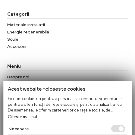
Categorii
Materiale instalatii
Energie regenerabila
Scule
Accesorii
Meniu
Despre noi
Contact
Acest website foloseste cookies
Termeni si conditii
Politica de confidentialitate
Folosim cookie-uri pentru a personaliza conținutul și anunțurile,
pentru a oferi funcții de rețele sociale și pentru a analiza traficul.
Politica Cookies
De asemenea, le oferim partenerilor de rețele sociale, de
Politica de retur
publicitate și de analize informații cu privire la modul în care
Citeste mai mult
folosiți site-ul nostru. Aceștia le pot combina cu alte informații
oferite de dvs. sau culese în urma folosirii serviciilor lor.
Necesare