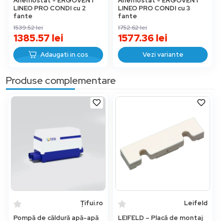
Anemostat - ERGOVENT
Anemostat - ERGOVENT
LINEO PRO CONDI cu 2
LINEO PRO CONDI cu 3
fante
fante
1539.52
lei
1752.62
lei
1385.57
lei
1577.36
lei
Adaugati in cos
Vezi variante
Produse complementare
Țifui.ro
Leifeld
Pompă de căldură apă-apă
LEIFELD – Placă de montaj