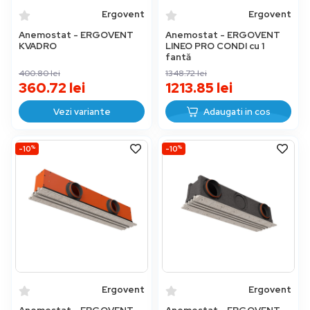
Ergovent
Ergovent
Anemostat - ERGOVENT
Anemostat - ERGOVENT
KVADRO
LINEO PRO CONDI cu 1
fantă
400.80
lei
1348.72
lei
360.72
lei
1213.85
lei
Vezi variante
Adaugati in cos
%
%
-10
-10
Ergovent
Ergovent