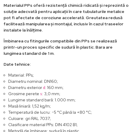
Materialul PPs oferă rezistență chimică ridicată și reprezintă o
soluție adecvată pentru aplicații în care tubulaturile metalice
pot fi afectate de coroziune accelerată. Greutatea redusă
facilitează manipularea și montajul, inclusiv în cazul traseelor
instalate la înălțime.
Îmbinarea cu fitingurile compatibile din PPs se realizează
printr-un proces specific de sudură în plastic. Bara are
lungimea standard de 1 m.
Date tehnice:
Material: PPs;
Diametru nominal: DN160;
Diametru exterior
: 160 mm;
d
Grosime perete
: 3,0 mm;
s
Lungime standard bară: 1.000 mm;
Masă liniară: 1,52 kg/m;
Temperatură de lucru: −5 °C până la +80 °C;
Culoare: gri RAL 7037;
Clasificare material PPs: DIN 4102 B1;
Metodă de îmbinare: sudură în plastic.