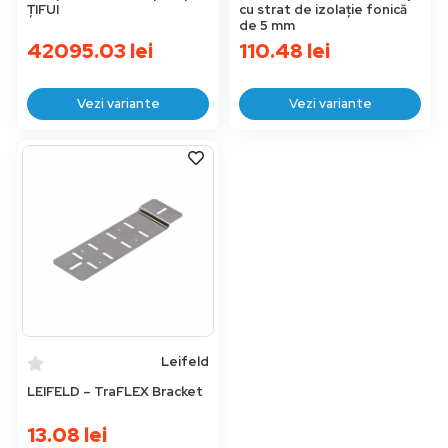
ȚIFUI
cu strat de izolație fonică
de 5 mm
42095.03
lei
110.48
lei
Vezi variante
Vezi variante
Leifeld
LEIFELD – TraFLEX Bracket
13.08
lei