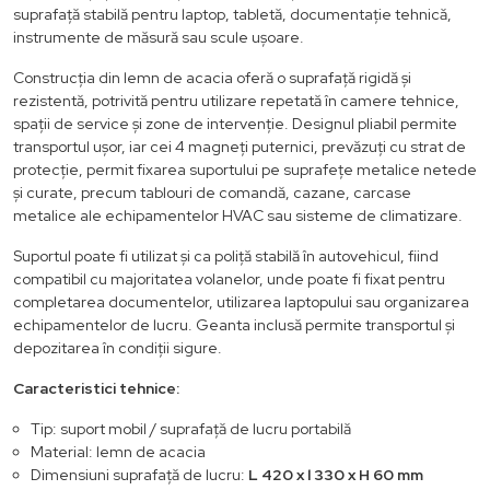
suprafață stabilă pentru laptop, tabletă, documentație tehnică,
instrumente de măsură sau scule ușoare.
Construcția din lemn de acacia oferă o suprafață rigidă și
rezistentă, potrivită pentru utilizare repetată în camere tehnice,
spații de service și zone de intervenție. Designul pliabil permite
transportul ușor, iar cei 4 magneți puternici, prevăzuți cu strat de
protecție, permit fixarea suportului pe suprafețe metalice netede
și curate, precum tablouri de comandă, cazane, carcase
metalice ale echipamentelor HVAC sau sisteme de climatizare.
Suportul poate fi utilizat și ca poliță stabilă în autovehicul, fiind
compatibil cu majoritatea volanelor, unde poate fi fixat pentru
completarea documentelor, utilizarea laptopului sau organizarea
echipamentelor de lucru. Geanta inclusă permite transportul și
depozitarea în condiții sigure.
Caracteristici tehnice:
Tip: suport mobil / suprafață de lucru portabilă
Material: lemn de acacia
Dimensiuni suprafață de lucru:
L 420 x l 330 x H 60 mm