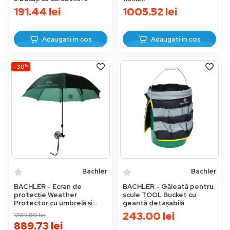
191.44
lei
1005.52
lei
Adaugati in cos
Adaugati in cos
%
-30
Bachler
Bachler
BACHLER - Ecran de
BACHLER - Găleată pentru
protecție Weather
scule TOOL Bucket cu
Protector cu umbrelă și
geantă detașabilă
bază magnetică
243.00
lei
1269.80
lei
889.73
lei