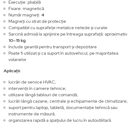
Execuție: pliabilă
Fixare: magnetică
Număr magneți:
4
Magneți cu strat de protecție
Compatibil cu suprafețe metalice netede și curate
Sarcină admisă la sprijinire pe întreaga suprafață: aproximativ
10–15 kg
Include geantă pentru transport și depozitare
Poate fi utilizat și ca suport în autovehicul, pe majoritatea
volanelor
Aplicații:
lucrări de service HVAC;
intervenții în camere tehnice;
utilizare lângă tablouri de comandă;
lucrări lângă cazane, centrale și echipamente de climatizare;
suport pentru laptop, tabletă, documentație tehnică sau
instrumente de măsură;
organizarea rapidă a spațiului de lucru în autoutilitară.