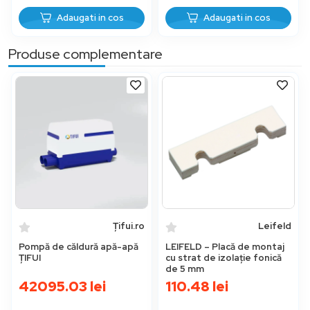
Adaugati in cos
Adaugati in cos
Produse complementare
Țifui.ro
Leifeld
Pompă de căldură apă-apă
LEIFELD – Placă de montaj
ȚIFUI
cu strat de izolație fonică
de 5 mm
42095.03
lei
110.48
lei