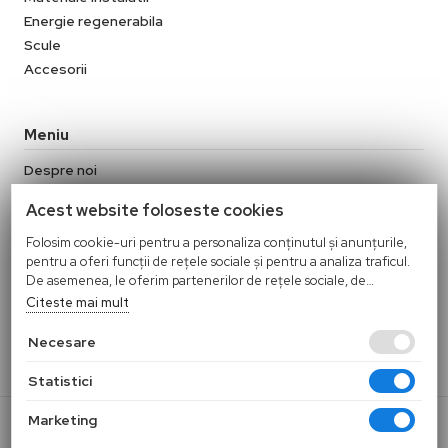
Energie regenerabila
Scule
Accesorii
Meniu
Despre noi
Contact
Acest website foloseste cookies
Termeni si conditii
Politica de confidentialitate
Folosim cookie-uri pentru a personaliza conținutul și anunțurile,
pentru a oferi funcții de rețele sociale și pentru a analiza traficul.
Politica Cookies
De asemenea, le oferim partenerilor de rețele sociale, de
Politica de retur
publicitate și de analize informații cu privire la modul în care
Citeste mai mult
folosiți site-ul nostru. Aceștia le pot combina cu alte informații
oferite de dvs. sau culese în urma folosirii serviciilor lor.
Necesare
Statistici
© 2026 TIFUITECH S.R.L |
Marketing
Magazin online realizat de Webname