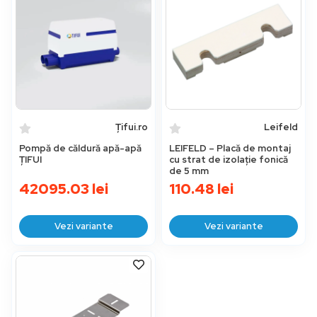
Țifui.ro
Leifeld
Pompă de căldură apă-apă
LEIFELD – Placă de montaj
ȚIFUI
cu strat de izolație fonică
de 5 mm
42095.03
lei
110.48
lei
Vezi variante
Vezi variante