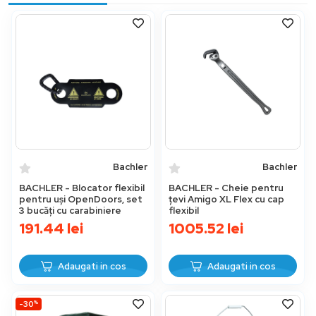
Bachler
Bachler
BACHLER - Blocator flexibil
BACHLER - Cheie pentru
pentru uși OpenDoors, set
țevi Amigo XL Flex cu cap
3 bucăți cu carabiniere
flexibil
191.44
lei
1005.52
lei
Adaugati in cos
Adaugati in cos
%
-30