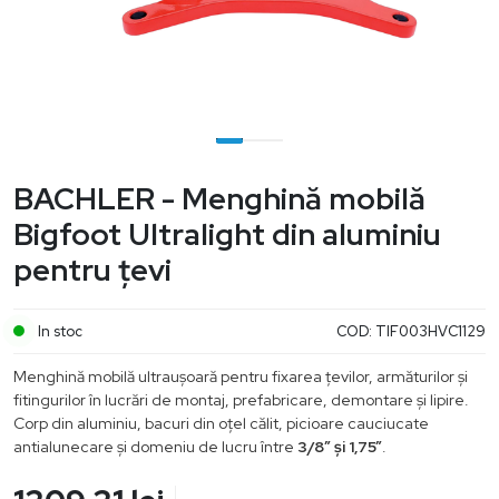
BACHLER - Menghină mobilă
Bigfoot Ultralight din aluminiu
pentru țevi
In stoc
COD:
TIF003HVC1129
Menghină mobilă ultraușoară pentru fixarea țevilor, armăturilor și
fitingurilor în lucrări de montaj, prefabricare, demontare și lipire.
Corp din aluminiu, bacuri din oțel călit, picioare cauciucate
antialunecare și domeniu de lucru între
3/8” și 1,75”
.