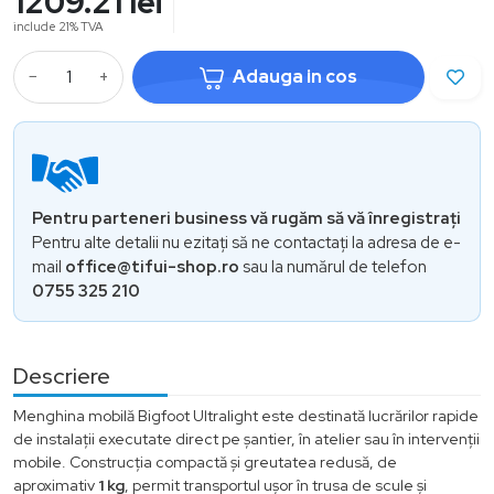
1209.21
lei
include 21% TVA
−
+
Adauga in cos
Pentru parteneri business vă rugăm să vă înregistrați
Pentru alte detalii nu ezitați să ne contactați la adresa de e-
mail
office@tifui-shop.ro
sau la numărul de telefon
0755 325 210
Descriere
Menghina mobilă Bigfoot Ultralight este destinată lucrărilor rapide
de instalații executate direct pe șantier, în atelier sau în intervenții
mobile. Construcția compactă și greutatea redusă, de
aproximativ
1 kg
, permit transportul ușor în trusa de scule și