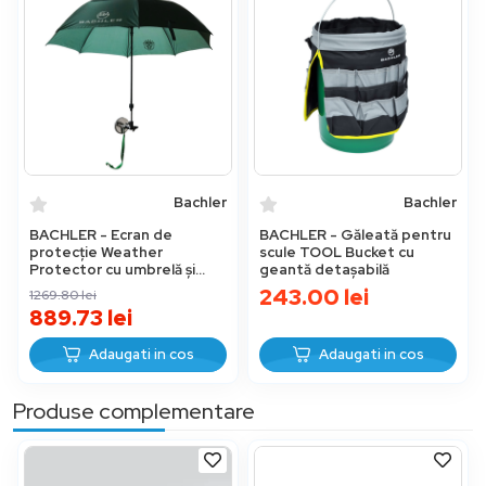
Bachler
Bachler
BACHLER - Ecran de
BACHLER - Găleată pentru
protecție Weather
scule TOOL Bucket cu
Protector cu umbrelă și
geantă detașabilă
bază magnetică
243.00
lei
1269.80
lei
889.73
lei
Adaugati in cos
Adaugati in cos
Produse complementare