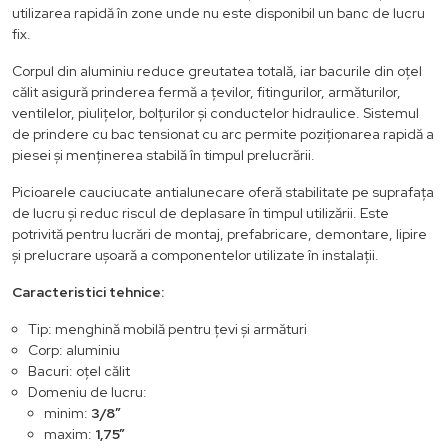
utilizarea rapidă în zone unde nu este disponibil un banc de lucru
fix.
Corpul din aluminiu reduce greutatea totală, iar bacurile din oțel
călit asigură prinderea fermă a țevilor, fitingurilor, armăturilor,
ventilelor, piulițelor, bolțurilor și conductelor hidraulice. Sistemul
de prindere cu bac tensionat cu arc permite poziționarea rapidă a
piesei și menținerea stabilă în timpul prelucrării.
Picioarele cauciucate antialunecare oferă stabilitate pe suprafața
de lucru și reduc riscul de deplasare în timpul utilizării. Este
potrivită pentru lucrări de montaj, prefabricare, demontare, lipire
și prelucrare ușoară a componentelor utilizate în instalații.
Caracteristici tehnice:
Tip: menghină mobilă pentru țevi și armături
Corp: aluminiu
Bacuri: oțel călit
Domeniu de lucru:
minim:
3/8”
maxim:
1,75”