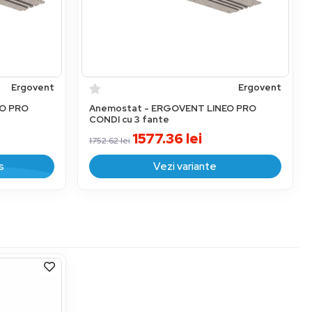
Ergovent
Ergovent
EO PRO
Anemostat - ERGOVENT LINEO PRO
CONDI cu 3 fante
1577.36
lei
1752.62
lei
s
Vezi variante