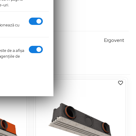
e-uri.
cţionează cu
Ergovent
este de a afişa
agenţiile de
%
-10