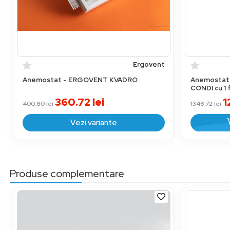
Ergovent
Anemostat - ERGOVENT KVADRO
Anemostat
CONDI cu 1 
360.72
lei
1
400.80
lei
1348.72
lei
Vezi variante
Produse complementare