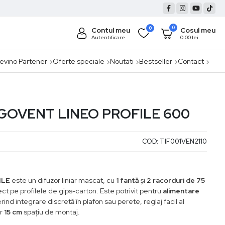
0
0
Contul meu
Cosul meu
Autentificare
0.00
lei
evino Partener
Oferte speciale
Noutati
Bestseller
Contact
RGOVENT LINEO PROFILE 600
COD:
TIF001VEN2110
ILE
este un difuzor liniar mascat, cu
1 fantă
și
2 racorduri de 75
ct pe profilele de gips-carton. Este potrivit pentru
alimentare
rind integrare discretă în plafon sau perete, reglaj facil al
ar
15 cm
spațiu de montaj.