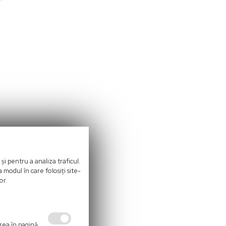
și pentru a analiza traficul.
 modul în care folosiți site-
or.
area în pagină