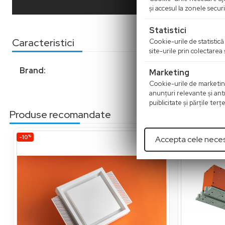
şi accesul la zonele secu
Statistici
Caracteristici
Cookie-urile de statistică 
site-urile prin colectarea
Brand:
Marketing
Cookie-urile de marketing s
anunţuri relevante şi antr
puiblicitate şi părţile ter
Produse recomandate
%
%
-10
-10
Accepta cele nece