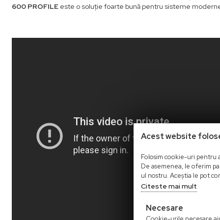
600 PROFILE
este o soluție foarte bună pentru sisteme moderne
Acest website folos
Folosim cookie-uri pentru a 
De asemenea, le oferim parte
ul nostru. Aceștia le pot com
Citeste mai mult
Necesare
Cookie-urile necesare ajut