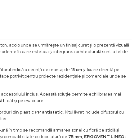
rton, acolo unde se urmărește un finisaj curat și o prezență vizuală
oderne în care estetica și integrarea arhitecturală sunt la fel de
ătorul indică o cerință de montaj de
15 cm
și fixare directă pe
 face potrivit pentru proiecte rezidențiale și comerciale unde se
ul accesoriului inclus. Această soluție permite echilibrarea mai
păt
, cât și pe evacuare.
orduri din plastic PP antistatic
. Kitul livrat include difuzorul cu
tier.
 bună în timp se recomandă armarea zonei cu fibră de sticlă și
 și compatibilitate cu tubulatură de
75 mm
,
ERGOVENT LINEO-