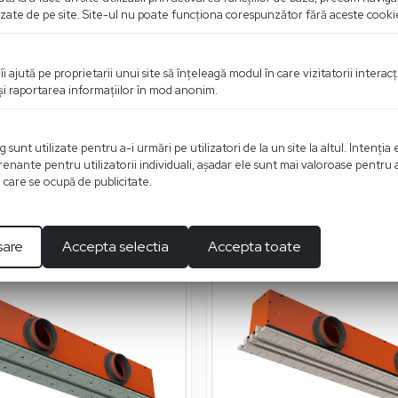
rizate de pe site. Site-ul nu poate funcţiona corespunzător fără aceste cooki
îi ajută pe proprietarii unui site să înţeleagă modul în care vizitatorii intera
 şi raportarea informaţiilor în mod anonim.
unt utilizate pentru a-i urmări pe utilizatori de la un site la altul. Intenţia 
enante pentru utilizatorii individuali, aşadar ele sunt mai valoroase pentru 
ţe care se ocupă de publicitate.
%
-10
sare
Accepta selectia
Accepta toate