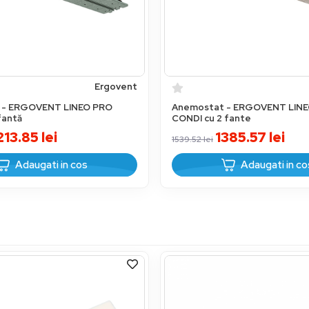
Ergovent
 - ERGOVENT LINEO PRO
Anemostat - ERGOVENT LIN
fantă
CONDI cu 2 fante
213.85
lei
1385.57
lei
1539.52
lei
Adaugati in cos
Adaugati in co