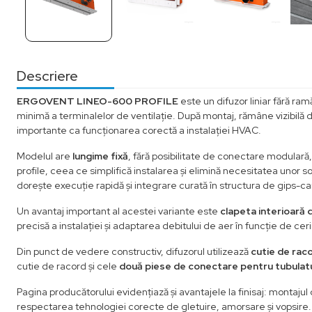
Descriere
ERGOVENT LINEO-600 PROFILE
este un difuzor liniar fără ram
minimă a terminalelor de ventilație. După montaj, rămâne vizibilă d
importante ca funcționarea corectă a instalației HVAC.
Modelul are
lungime fixă
, fără posibilitate de conectare modulară
profile, ceea ce simplifică instalarea și elimină necesitatea unor 
dorește execuție rapidă și integrare curată în structura de gips-ca
Un avantaj important al acestei variante este
clapeta interioară d
precisă a instalației și adaptarea debitului de aer în funcție de ceri
Din punct de vedere constructiv, difuzorul utilizează
cutie de raco
cutie de racord și cele
două piese de conectare pentru tubulat
Pagina producătorului evidențiază și avantajele la finisaj: montaju
respectarea tehnologiei corecte de gletuire, amorsare și vopsire. P