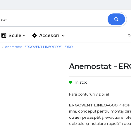
Scule
Accesorii
D
a
Anemostat - ERGOVENT LINEO PROFILE 600
Anemostat - E
In stoc
Fără contururi vizibile!
ERGOVENT LINEO-600 PROF
mm
, conceput pentru montaj dire
cu aer proaspăt
și evacuare, ofe
debitului și instalare rapidă în do