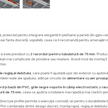
ă, proiectat pentru integrare elegantă în plafoane și pereți din gips-ca
oar fanta discretă, vopsibilă, ceea ce îl recomandă pentru amenajări m
, și este prevăzut cu
2 racorduri pentru tubulatură de 75 mm
. Produc
soluții mai complicate de prindere sau nivelare. Acest mod de montaj îl
rton.
e reglaj al debitului
, care poate fi ajustată ușor din exterior cu ajutor
nțele reale ale spațiului, atât pe circuite de
alimentare cu aer proas
rd și bază din PVC
,
grile negre vopsite în câmp electrostatic
și
rac
ură de 75 mm
, ceea ce ajută la o instalare mai rapidă și mai clară în șan
l direct pe profile permite o execuție comodă, iar pentru o durabilitate
rin combinația dintre design discret, montaj rapid, reglaj al debitului