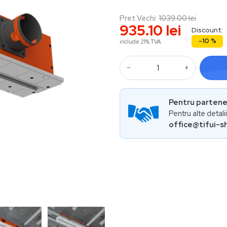
Pret Vechi:
1039.00
lei
935.10
lei
Discount:
-10 %
include 21% TVA
−
+
Pentru partener
Pentru alte detali
office@tifui-s