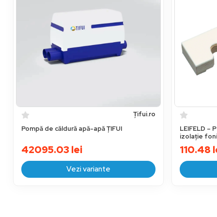
Țifui.ro
Pompă de căldură apă-apă ȚIFUI
LEIFELD – P
izolație fo
42095.03
lei
110.48
l
Vezi variante