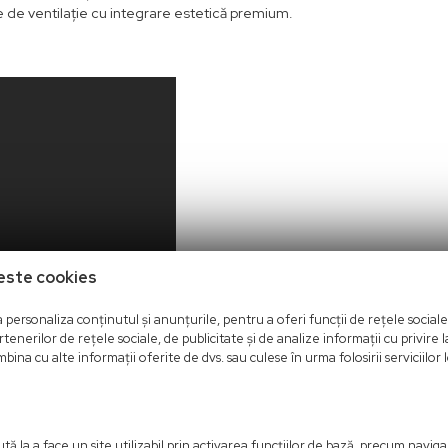
 de ventilație cu integrare estetică premium.
este cookies
personaliza conținutul și anunțurile, pentru a oferi funcții de rețele sociale 
nerilor de rețele sociale, de publicitate și de analize informații cu privire la
bina cu alte informații oferite de dvs. sau culese în urma folosirii serviciilor l
ă la a face un site utilizabil prin activarea funcţiilor de bază, precum navig