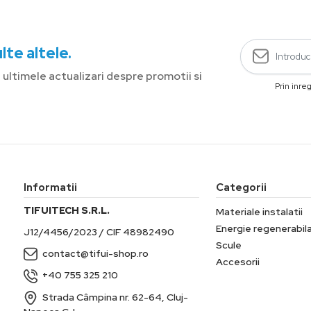
lte altele.
ultimele actualizari despre promotii si
Prin inre
Informatii
Categorii
TIFUITECH S.R.L.
Materiale instalatii
Energie regenerabil
J12/4456/2023 / CIF 48982490
Scule
contact@tifui-shop.ro
Accesorii
+40 755 325 210
Strada Câmpina nr. 62-64, Cluj-